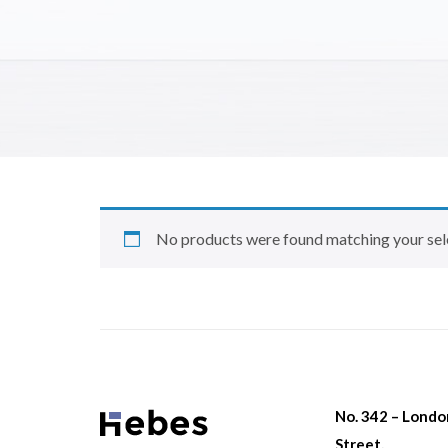
No products were found matching your sel
No. 342 – Lond
Street,