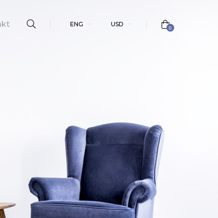
akt
ENG
USD
0