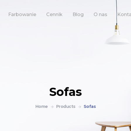
Farbowanie
Cennik
Blog
O nas
Kont
Sofas
Home
Products
Sofas