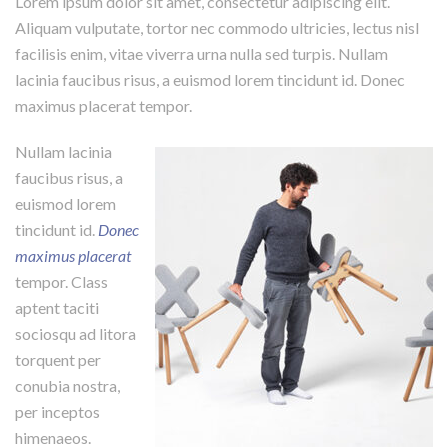
Lorem ipsum dolor sit amet, consectetur adipiscing elit.
Aliquam vulputate, tortor nec commodo ultricies, lectus nisl
facilisis enim, vitae viverra urna nulla sed turpis. Nullam
lacinia faucibus risus, a euismod lorem tincidunt id. Donec
maximus placerat tempor.
Nullam lacinia
faucibus risus, a
euismod lorem
tincidunt id.
Donec
maximus placerat
tempor. Class
aptent taciti
sociosqu ad litora
torquent per
conubia nostra,
per inceptos
himenaeos.