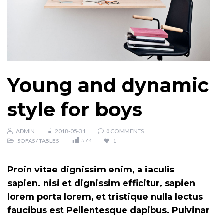
Young and dynamic
style for boys
ADMIN
2018-05-31
0 COMMENTS
574
SOFAS
/
TABLES
1
Proin vitae dignissim enim, a iaculis
sapien. nisi et dignissim efficitur, sapien
lorem porta lorem, et tristique nulla lectus
faucibus est Pellentesque dapibus. Pulvinar